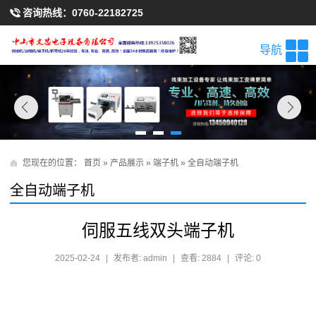
咨询热线：
0760-22182725
导航
您现在的位置：
首页
»
产品展示
»
端子机
»
全自动端子机
全自动端子机
伺服五线双头端子机
2025-02-24
|
发布者: admin
|
查看: 2884
|
评论: 0