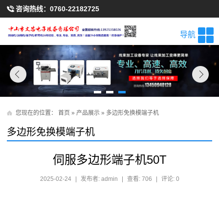
咨询热线：
0760-22182725
导航
您现在的位置：
首页
»
产品展示
»
多边形免换模端子机
多边形免换模端子机
伺服多边形端子机50T
2025-02-24
|
发布者: admin
|
查看: 706
|
评论: 0