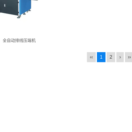
全自动排线压端机
‹‹
1
2
›
››