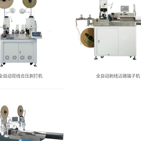
全自动双线合压剥打机
全自动剥线沾锡端子机