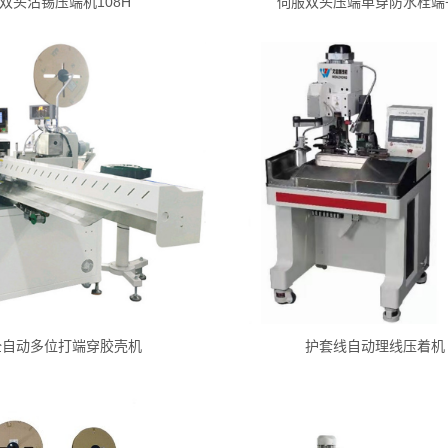
双头沾锡压端机108H
伺服双头压端单穿防水栓端
全自动多位打端穿胶壳机
护套线自动理线压着机