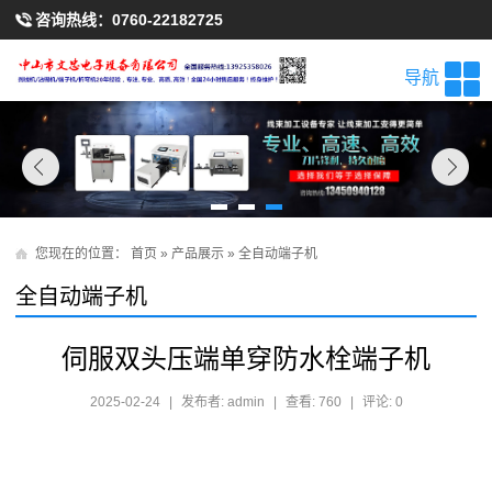
咨询热线：
0760-22182725
导航
您现在的位置：
首页
»
产品展示
»
全自动端子机
全自动端子机
伺服双头压端单穿防水栓端子机
2025-02-24
|
发布者: admin
|
查看: 760
|
评论: 0