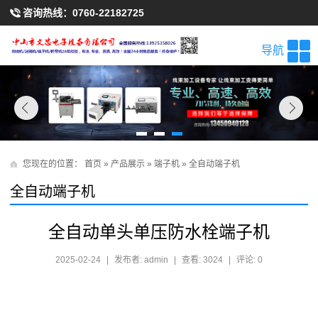
咨询热线：
0760-22182725
导航
您现在的位置：
首页
»
产品展示
»
端子机
»
全自动端子机
全自动端子机
全自动单头单压防水栓端子机
2025-02-24
|
发布者: admin
|
查看: 3024
|
评论: 0