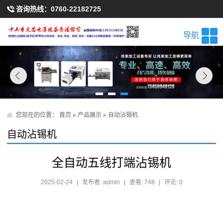
咨询热线：
0760-22182725
导航
您现在的位置：
首页
»
产品展示
»
自动沾锡机
自动沾锡机
全自动五线打端沾锡机
2025-02-24
|
发布者: admin
|
查看: 748
|
评论: 0