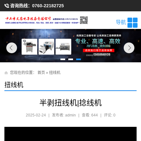
咨询热线：
0760-22182725
导航
您现在的位置：
首页
»
扭线机
扭线机
半剥扭线机|捻线机
2025-02-24
|
发布者: admin
|
查看: 644
|
评论: 0