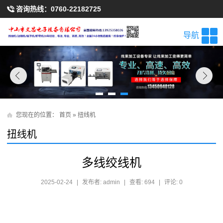
咨询热线：
0760-22182725
导航
您现在的位置：
首页
»
扭线机
扭线机
多线绞线机
2025-02-24
|
发布者: admin
|
查看: 694
|
评论: 0