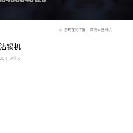
您现在的位置：
首页
»
扭线机
沾锡机
01
|
评论: 0