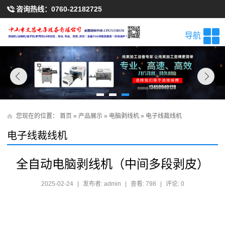
咨询热线：
0760-22182725
导航
您现在的位置：
首页
»
产品展示
»
电脑剥线机
»
电子线裁线机
电子线裁线机
全自动电脑剥线机（中间多段剥皮）
2025-02-24
|
发布者: admin
|
查看: 798
|
评论: 0