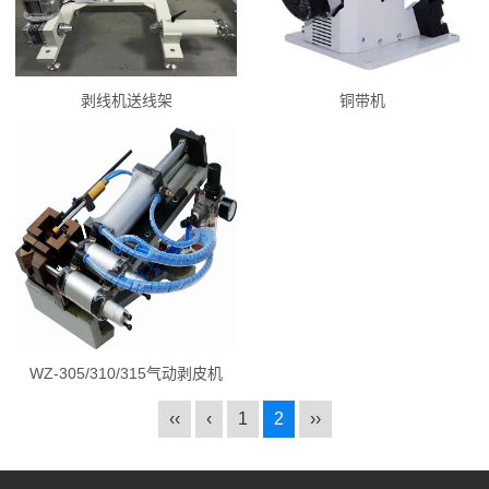
剥线机送线架
铜带机
WZ-305/310/315气动剥皮机
‹‹
‹
1
2
››