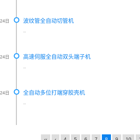
波纹管全自动切管机
月24日
...
高速伺服全自动双头端子机
月24日
...
全自动多位打端穿胶壳机
月24日
...
‹‹
‹
4
5
6
7
8
9
10