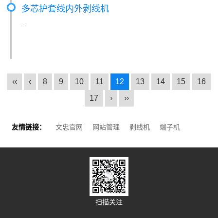
多芯护套线内外剥线机
...
‹‹
‹
8
9
10
11
12
13
14
15
16
17
›
››
友情链接：
文忠官网
网站管理
剥线机
端子机
扫描关注