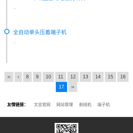
...
全自动单头压着端子机
...
‹‹
‹
8
9
10
11
12
13
14
15
16
17
››
友情链接：
文忠官网
网站管理
剥线机
端子机