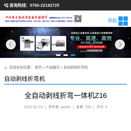
咨询热线：
0760-22182725
导航
您现在的位置：
首页
»
产品展示
»
自动剥线折弯机
自动剥线折弯机
全自动剥线折弯一体机Z16
2025-02-24
|
发布者: admin
|
查看: 700
|
评论: 0