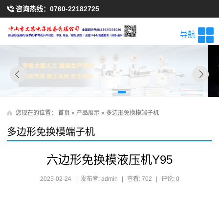
咨询热线：
0760-22182725
导航
您现在的位置：
首页
»
产品展示
»
多边形免换模端子机
多边形免换模端子机
六边形免换模液压机Y95
2025-02-24
|
发布者: admin
|
查看: 702
|
评论: 0