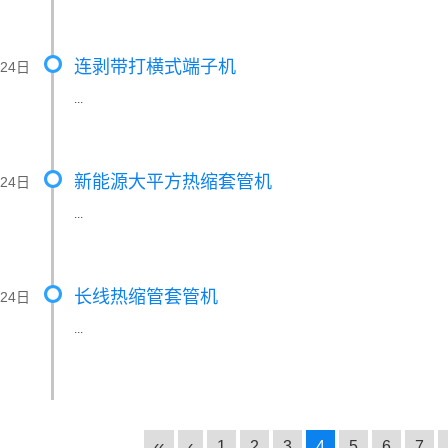
连剥带打横式端子机
月24日
...
新能源大平方热缩套管机
月24日
...
长线热缩管套管机
月24日
...
‹‹
‹
1
2
3
4
5
6
7