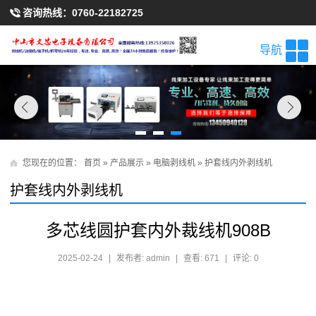
咨询热线：
0760-22182725
导航
您现在的位置：
首页
»
产品展示
»
电脑剥线机
»
护套线内外剥线机
护套线内外剥线机
多芯线圆护套内外裁线机908B
2025-02-24
|
发布者: admin
|
查看: 671
|
评论: 0