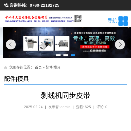
咨询热线：
0760-22182725
导航
您现在的位置：
首页
»
配件|模具
配件|模具
剥线机同步皮带
2025-02-24
|
发布者: admin
|
查看: 625
|
评论: 0