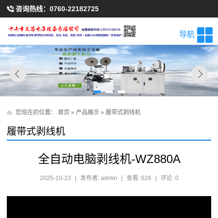
咨询热线：
0760-22182725
导航
您现在的位置：
首页
»
产品展示
»
履带式剥线机
履带式剥线机
全自动电脑剥线机-WZ880A
2025-10-23
|
发布者: admin
|
查看: 626
|
评论: 0