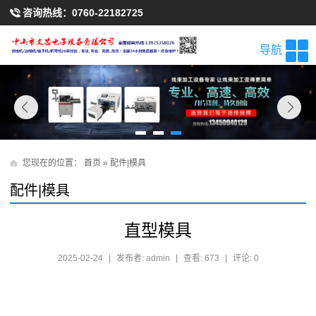
咨询热线：
0760-22182725
导航
您现在的位置：
首页
»
配件|模具
配件|模具
直型模具
2025-02-24
|
发布者: admin
|
查看: 673
|
评论: 0