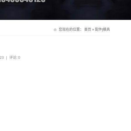
您现在的位置：
首页
»
配件|模具
23
|
评论: 0