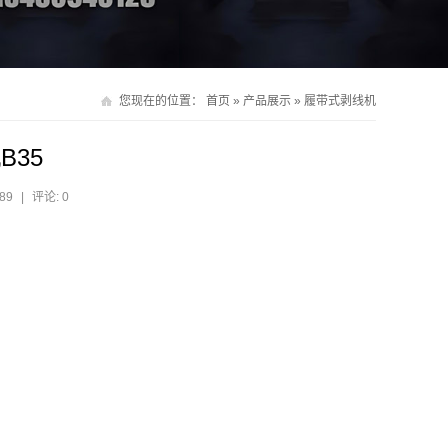
您现在的位置：
首页
»
产品展示
»
履带式剥线机
B35
89
|
评论: 0