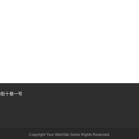
和街十巷一号
Copyright Your WebSite.Some Rights Reserved.