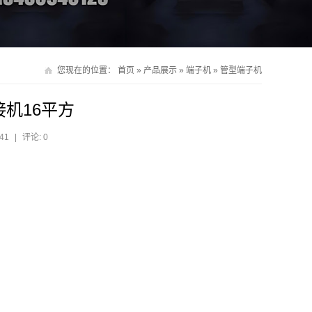
您现在的位置：
首页
»
产品展示
»
端子机
»
管型端子机
机16平方
41
|
评论: 0