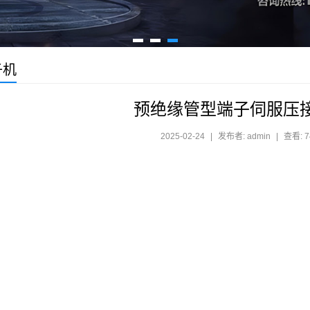
子机
预绝缘管型端子伺服压接
2025-02-24
|
发布者: admin
|
查看: 7